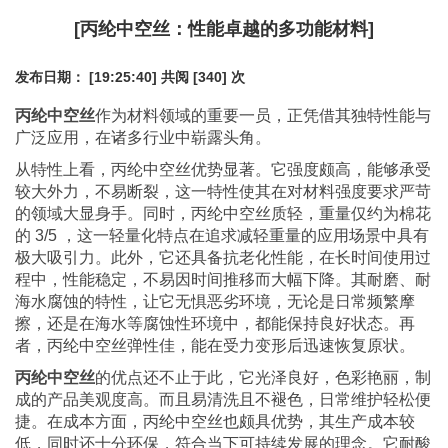
[丙纶中空丝：性能卓越的多功能材料]
发布日期： [19:25:40]
共阅 [340] 次
丙纶中空丝
作为材料领域的重要一员，正凭借其独特性能与
广泛应用，在诸多行业中崭露头角。
从特性上看，丙纶中空丝优势显著。它强度颇高，能够承受
较大外力，不易断裂，这一特性使其在对材料强度要求严苛
的领域大显身手。同时，丙纶中空丝质轻，重量仅约为棉花
的 3/5 ，这一轻量化特点在追求减轻重量的应用场景中具有
极大吸引力。此外，它还具备抗老化性能，在长时间使用过
程中，性能稳定，不易因时间推移而大幅下降。其耐磨、耐
海水腐蚀的特性，让它无惧恶劣环境，无论是日常频繁摩
擦，还是在海水等腐蚀性环境中，都能保持良好状态。再
者，丙纶中空丝弹性佳，能在受力变形后迅速恢复原状。
丙纶中空丝
的优点还不止于此，它光泽良好，色彩艳丽，制
成的产品美观度高。而且易清洗且不褪色，日常维护轻松便
捷。在成本方面，丙纶中空丝也颇具优势，其生产成本较
低，同时还十分环保，符合当下可持续发展的理念。它耐酸