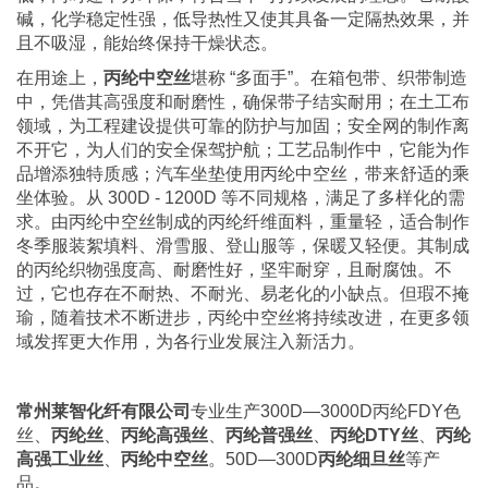
碱，化学稳定性强，低导热性又使其具备一定隔热效果，并
且不吸湿，能始终保持干燥状态。
在用途上，
丙纶中空丝
堪称 “多面手”。在箱包带、织带制造
中，凭借其高强度和耐磨性，确保带子结实耐用；在土工布
领域，为工程建设提供可靠的防护与加固；安全网的制作离
不开它，为人们的安全保驾护航；工艺品制作中，它能为作
品增添独特质感；汽车坐垫使用丙纶中空丝，带来舒适的乘
坐体验。从 300D - 1200D 等不同规格，满足了多样化的需
求。由丙纶中空丝制成的丙纶纤维面料，重量轻，适合制作
冬季服装絮填料、滑雪服、登山服等，保暖又轻便。其制成
的丙纶织物强度高、耐磨性好，坚牢耐穿，且耐腐蚀。不
过，它也存在不耐热、不耐光、易老化的小缺点。但瑕不掩
瑜，随着技术不断进步，丙纶中空丝将持续改进，在更多领
域发挥更大作用，为各行业发展注入新活力。
常州莱智化纤有限公司
专业生产300D—3000D丙纶FDY色
丝、
丙纶丝
、
丙纶高强丝
、
丙纶普强丝
、
丙纶DTY丝
、
丙纶
高强工业丝
、
丙纶中空丝
。50D—300D
丙纶细旦丝
等产
品。