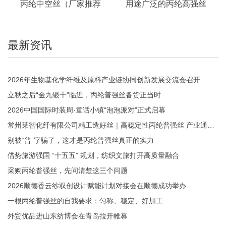
丙纶中空丝（厂家推荐
用途广泛的丙纶高强丝
最新资讯
2026年生物基化学纤维及原料产业链协同创新发展交流会召开
立秋之后“金九银十”临近，丙纶普强丝备货正当时
2026中国国际时装周·童话小镇“泡泡派对”正式启幕
常州莱智化纤有限公司精工造好丝｜高稳定性丙纶普强丝 产业通用优选
别被“普”字骗了，这才是丙纶普强丝真正的实力
借势旅游强国 “十五五” 规划，纺织文旅打开高质量融合
采购丙纶普强丝，先问清楚这三个问题
2026顺德香云纱双创设计赋能计划对接会在顺德成功举办
一根丙纶普强丝的自我要求：匀称、稳定、好加工
外贸优品进山东纺博会在青岛拉开帷幕