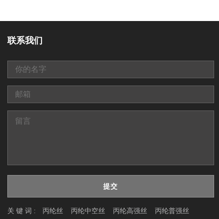
联系我们
提交
关 键 词 :
丙纶丝
丙纶中空丝
丙纶高强丝
丙纶普强丝