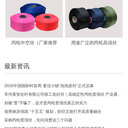
丙纶中空丝（厂家推荐
用途广泛的丙纶高强丝
最新资讯
2026中国国际时装周·童话小镇“泡泡派对”正式启幕
常州莱智化纤有限公司精工造好丝｜高稳定性丙纶普强丝 产业通用优选
别被“普”字骗了，这才是丙纶普强丝真正的实力
借势旅游强国 “十五五” 规划，纺织文旅打开高质量融合
采购丙纶普强丝，先问清楚这三个问题