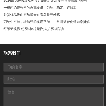
2026顺德香云纱双创设计赋能计划对接会在顺德成功举办
一根丙纶普强丝的自我要求：匀称、稳定、好加工
外贸优品进山东纺博会在青岛拉开帷幕
丙纶中空丝，轻与强的实用平衡——常州莱智化纤为您拆解
纤维新视界·纺织材料创新论坛在深圳举办
联系我们