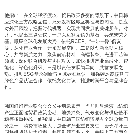
他指出，在全球经济疲软、贸易政策多变的背景下，中日韩
应深化三方战略互信，充分发挥区域互补性与协同性，是应
对外部风险，把握时代机遇，实现共同发展的关键所在。对
此，他提出三点倡议，一是以互利互信为基石，共筑繁荣之
基。顺应全球化发展大势，依托RCEP、“一带一路”倡议
等，深化产业合作，开拓发展空间。二是以创新驱动为核
心，共育新质之力，聚焦前沿材料、高端装备、先进工艺等
领域，深化联合研发与协同攻关，加快推进产业高端化、智
能化、绿色化升级。三是以责任发展为导向，共蓄发展之
势。推动ESG理念创新与区域标准互认，加强碳足迹核算与
绿色产品认证合作。依托文化共识，推进时尚平台与品牌合
作。
韩国纤维产业联合会会长崔炳武表示，当前世界经济与纺织
产业正面临贸易政策变动、地缘冲突、气候变化与供应链不
稳等多重挑战。他强调，中日韩三国纺织贸易占全球总量四
分之一，消费市场庞大，是全球产业重要支柱。会长呼吁三
国将挑战转化为机遇，共同引领产业未来，并提出三方面合