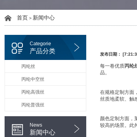
首页
新闻中心
>
Categorie
产品分类
发布日期： [7:21:3
每一卷优质
丙纶
丙纶丝
品。
丙纶中空丝
丙纶高强丝
在规格定制方面
丝质地柔软、触
丙纶普强丝
颜色定制方面，
News
较高的场景。此
新闻中心