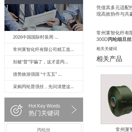
凭借其多元适配
现高效协作与共
常州莱智化纤有
2026中国国际时装周·...
300D
丙纶细旦丝
相关关键词
常州莱智化纤有限公司精工造...
相关产品
别被“普”字骗了，这才是丙...
借势旅游强国 “十五五” ...
采购丙纶普强丝，先问清楚这...
Hot Key Words
热门关键词
常州莱
丙纶丝