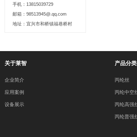
手机：13815039729
邮箱：98513945@.qq.com
地址：宜兴市和桥镇福巷桥村
关于莱智
产品分类
企业简介
丙纶丝
应用案例
丙纶中空
设备展示
丙纶高强
丙纶普强