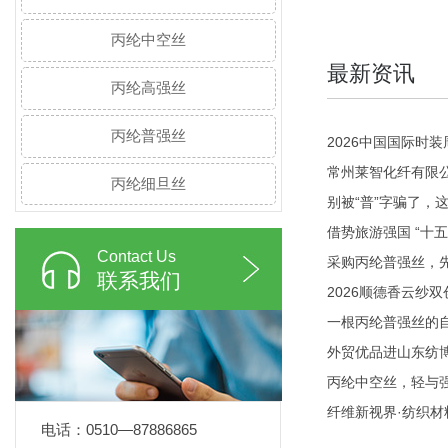
丙纶中空丝
最新资讯
丙纶高强丝
丙纶普强丝
2026中国国际时装
常州莱智化纤有限
丙纶细旦丝
别被“普”字骗了，
借势旅游强国 “十
Contact Us
采购丙纶普强丝，
联系我们
2026顺德香云纱
一根丙纶普强丝的
外贸优品进山东纺
丙纶中空丝，轻与
纤维新视界·纺织
电话：0510—87886865