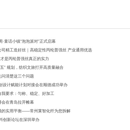
周·童话小镇“泡泡派对”正式启幕
公司精工造好丝｜高稳定性丙纶普强丝 产业通用优选
这才是丙纶普强丝真正的实力
五五” 规划，纺织文旅打开高质量融合
先问清楚这三个问题
双创设计赋能计划对接会在顺德成功举办
自我要求：匀称、稳定、好加工
博会在青岛拉开帷幕
强的实用平衡——常州莱智化纤为您拆解
材料创新论坛在深圳举办