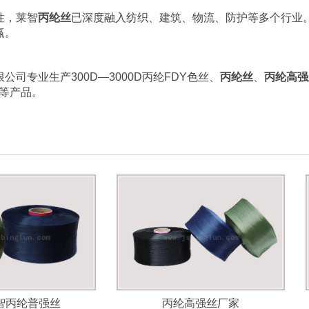
性，莱智
丙纶丝
已深度融入纺织、建筑、物流、防护等多个行业
赢。
限公司
专业生产300D—3000D丙纶FDY色丝、
丙纶丝
、
丙纶高强
等产品。
智丙纶普强丝
丙纶高强丝厂家