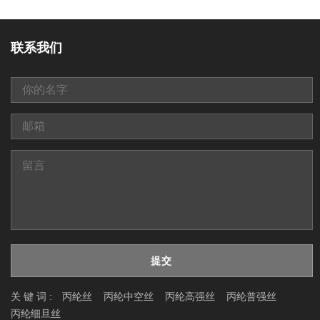
联系我们
提交
关 键 词 :
丙纶丝
丙纶中空丝
丙纶高强丝
丙纶普强丝
丙纶细旦丝