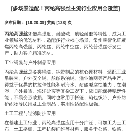
[多场景适配！丙纶高强丝主流行业应用全覆盖]
发布日期： [18:20:39]
共阅 [128] 次
丙纶高强丝
凭借高强度、耐酸碱、质轻耐磨等特性，成为工
业领域的优选材料，适配多行业核心场景。常州莱智化纤聚
焦丙纶高强丝、丙纶丝、丙纶中空丝、丙纶普强丝研发生
产，助力客户精准选材。
工业绳缆与户外制品应用
丙纶高强丝是各类绳缆、织带制品的核心原材料，适配工业
吊装带、户外安全绳、船舶系泊绳、渔业渔网等产品生产。
得益于优异的抗拉伸性能和耐海水、耐酸碱腐蚀能力，在潮
湿、户外暴晒、海洋盐雾等复杂工况下，依旧能保持稳定性
能，不易变形破损。同时也常用于帐篷、箱包织带、户外防
护织物等民用及工业制品，实用性适配性极强。
土工工程与过滤防护应用
在基建土工行业，丙纶高强丝应用十分广泛，可加工为土工
布、土工格栅、工程抗裂纤维等材料，服务于公路、铁路、