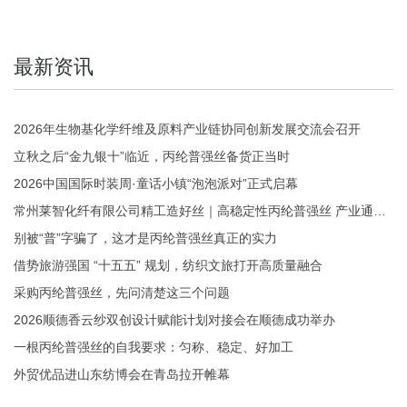
最新资讯
2026年生物基化学纤维及原料产业链协同创新发展交流会召开
立秋之后“金九银十”临近，丙纶普强丝备货正当时
2026中国国际时装周·童话小镇“泡泡派对”正式启幕
常州莱智化纤有限公司精工造好丝｜高稳定性丙纶普强丝 产业通用优选
别被“普”字骗了，这才是丙纶普强丝真正的实力
借势旅游强国 “十五五” 规划，纺织文旅打开高质量融合
采购丙纶普强丝，先问清楚这三个问题
2026顺德香云纱双创设计赋能计划对接会在顺德成功举办
一根丙纶普强丝的自我要求：匀称、稳定、好加工
外贸优品进山东纺博会在青岛拉开帷幕