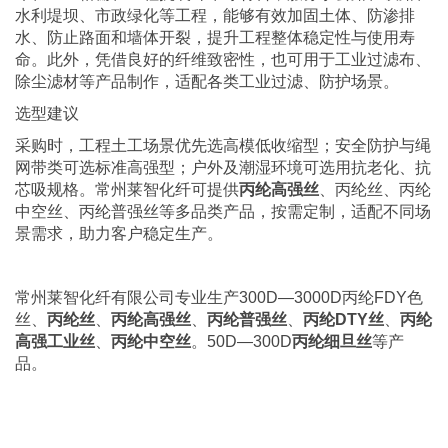
水利堤坝、市政绿化等工程，能够有效加固土体、防渗排
水、防止路面和墙体开裂，提升工程整体稳定性与使用寿
命。此外，凭借良好的纤维致密性，也可用于工业过滤布、
除尘滤材等产品制作，适配各类工业过滤、防护场景。
选型建议
采购时，工程土工场景优先选高模低收缩型；安全防护与绳
网带类可选标准高强型；户外及潮湿环境可选用抗老化、抗
芯吸规格。常州莱智化纤可提供
丙纶高强丝
、丙纶丝、丙纶
中空丝、丙纶普强丝等多品类产品，按需定制，适配不同场
景需求，助力客户稳定生产。
常州莱智化纤有限公司
专业生产300D—3000D丙纶FDY色
丝、
丙纶丝
、
丙纶高强丝
、
丙纶普强丝
、
丙纶DTY丝
、
丙纶
高强工业丝
、
丙纶中空丝
。50D—300D
丙纶细旦丝
等产
品。